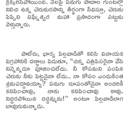
క్రిక్కిరిసిపోయింది. నేలపై ఏనుగు పాదాల గుంటల్లో
నిలిచి ఉన్న చెరుకురసాన్ని తీర్థంగా సేవిస్తూ, చెరుకు
పిప్పిని విఘ్నేశ్వర మహా ప్రసాదంగా పట్టుకు
వెళ్తున్నారు.
పాలేరు, భార్య పిల్లవాడితో కలిసి వినాయక
విగ్రహానికి దణ్ణాలు పెడుతూ, “చిన్న పత్రిపిసరైనా వేసి
నిన్నెన్నడూ పూజించలేదు. నీ కోసమని పంపిన
చెరుకు నీకు పెట్టనైనా లేదు.. నా కోసం ఎందుకింత
శ్రమపడ్డావయ్యా? ఏనుగు రూపంతోనైనా అందరికీ
కనిపించావు, నాకు కనిపించావు కావు.
నిద్దరపోయిన దద్దమ్మను!” అంటూ పిల్లవాడిలాగ
బావురుమన్నాడు.