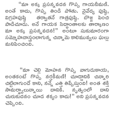
“మా అక్క ప్రసన్నవదన గొప్ప గాయనీమణి.
అంతే కాదు, గొప్ప తిండి పోతు. నైవేద్య పుష్ఠి,
విగ్రహపుష్ఠి తర్వాతనే గాత్రపుష్ఠి. బొజ్జ పెంచి
పాడిచూడు. అనే గాయక సిద్ధాంతాలకు తార్కాణం
మా అక్క ప్రసన్నవదన!” అంటూ సుకుమారంగా
సమ్మోహనాస్త్రంలాగున్న చిన్నామె కాలిమువ్వలు ఘల్లు
మనిపించింది.
“మా చెల్లి మోహన గొప్ప వాగుడుకాయ,
అంతకంటే గొప్ప నర్తకీమణి! చూడ్డానికి చిన్నారి
చిట్టిలాగుందే కాని, నన్నే ఎత్తి తిప్పేస్తుంది! అంత శక్తి
సామర్థ్యాలున్నాయి దానికి. నృత్యంలో దాని
చురుకుదనం చూడ శక్యం కాదు!” అని ప్రసన్నవదన
చెప్పింది.