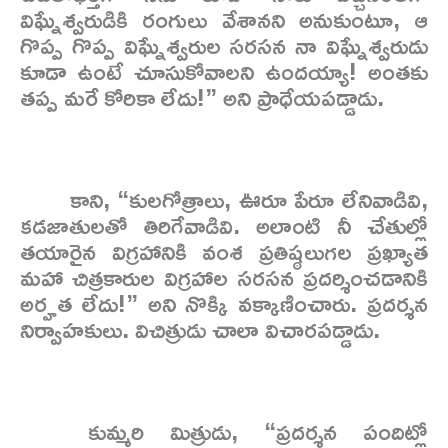
విఘ్నేశ్వరుడికి రంగులు వేశానని అనుకుంటూ, ఆ
గొప్ప గొప్ప విఘ్నేశ్వరుల సరసన నా విఘ్నేశ్వరుడు
కూడా ఉంటే చూసుకోవాలని ఉందయ్యా! అంతకు
తప్ప మరే కోరికా లేదు!” అని ప్రాధేయపడ్డాడు.
కాని, “కులగోత్రాలు, ఊరూ పేరూ లేనివాడివి,
కడజాతులతో తిరిగేవాడివి. అలాంటి నీ చేతుల్లో
తయారైన విగ్రహానికి వంశ ప్రతిష్ఠలుగల ప్రఖ్యాత
మహా చిత్రకారుల విగ్రహాల సరసన ప్రదర్శించడానికి
అర్హత లేదు!” అని నొక్కి వక్కాణించారు. ప్రదర్శన
నిర్వాహకులు. విచిత్రుడు చాలా విచారపడ్డాడు.
కుమ్మరి మిత్రుడు, “ప్రదర్శన పందిట్లో