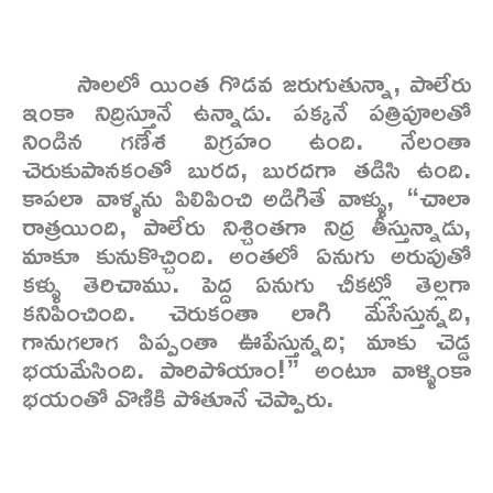
సాలలో యింత గొడవ జరుగుతున్నా, పాలేరు
ఇంకా నిద్రిస్తూనే ఉన్నాడు. పక్కనే పత్రిపూలతో
నిండిన గణేశ విగ్రహం ఉంది. నేలంతా
చెరుకుపానకంతో బురద, బురదగా తడిసి ఉంది.
కాపలా వాళ్ళను పిలిపించి అడిగితే వాళ్ళు, “చాలా
రాత్రయింది, పాలేరు నిశ్చింతగా నిద్ర తీస్తున్నాడు,
మాకూ కునుకొచ్చింది. అంతలో ఏనుగు అరుపుతో
కళ్ళు తెరిచాము. పెద్ద ఏనుగు చీకట్లో తెల్లగా
కనిపించింది. చెరుకంతా లాగి మేసేస్తున్నది,
గానుగలాగ పిప్పంతా ఊపేస్తున్నది; మాకు చెడ్డ
భయమేసింది. పారిపోయాం!” అంటూ వాళ్ళింకా
భయంతో వొణికి పోతూనే చెప్పారు.