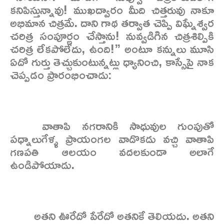
కనిపిస్తున్నావు! ముఖద్వారం మీది చిత్తరువు నాకూ
అభిమాన చిత్రమే. దాని గాథ తర్వాత చెప్పి విఘ్నేశ్వర
చరిత్ర సంపూర్ణం చేస్తాను! నువ్వడిగిన చిత్రశిల్పికి
చరిత్ర లేకపోలేదు, ఉంది!” అంటూ కన్నులు మూసి
ఏదో గుర్తు తెచ్చుకుంటున్నట్లు ధ్యానించి, కాస్సేపై నాక
చెప్పడం ప్రారంభించాడు:
వాతాపి నగరానికి సాధువుల గుంపుతో
పధ్నాలుగేళ్ళ ప్రాయంగల వాడొకడు వచ్చి వాతాపి
గణపతి ఆలయం వదలకుండా అలాగే
ఉండిపోయాడు.
అతని ఊరేదో పేరేదో అతనికే తెలియదు. అతని