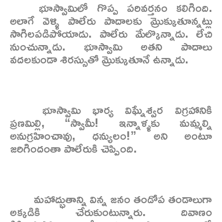
భూస్వామిలో గొప్ప పరివర్తనం కలిగింది.
అలాగే వెళ్ళి పాలేరు పాదాలకు మ్రొక్కుతూన్నట్లు
సాగిలపడిపోయాడు. పాలేరు మేల్కొన్నాడు. లేచి
నుంచున్నాడు. భూస్వామి అతని పాదాలు
వదలకుండా శిరస్సుతో మ్రొక్కుతూనే ఉన్నాడు.
భూస్వామి భార్య విఘ్నేశ్వర విగ్రహానికి
ప్రణమిల్లి, “స్వామీ! ఇన్నాళ్ళకు మమ్మల్ని
అనుగ్రహించావు, ధన్యులం!” అని అంటూ
జరిగిందంతా పాలేరుకి చెప్పింది.
మహాద్భుతాన్ని విన్న జనం తండోప తండాలుగా
అక్కడికి చేరుకుంటున్నారు. దివాణం