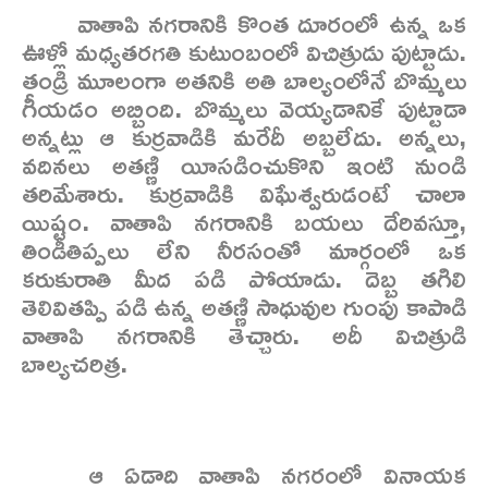
వాతాపి నగరానికి కొంత దూరంలో ఉన్న ఒక
ఊళ్లో మధ్యతరగతి కుటుంబంలో విచిత్రుడు పుట్టాడు.
తండ్రి మూలంగా అతనికి అతి బాల్యంలోనే బొమ్మలు
గీయడం అబ్బింది. బొమ్మలు వెయ్యడానికే పుట్టాడా
అన్నట్లు ఆ కుర్రవాడికి మరేదీ అబ్బలేదు. అన్నలు,
వదినలు అతణ్ణి యీసడించుకొని ఇంటి నుండి
తరిమేశారు. కుర్రవాడికి విఘేశ్వరుడంటే చాలా
యిష్టం. వాతాపి నగరానికి బయలు దేరివస్తూ,
తిండీతిప్పలు లేని నీరసంతో మార్గంలో ఒక
కరుకురాతి మీద పడి పోయాడు. దెబ్బ తగిలి
తెలివితప్పి పడి ఉన్న అతణ్ణి సాధువుల గుంపు కాపాడి
వాతాపి నగరానికి తెచ్చారు. అదీ విచిత్రుడి
బాల్యచరిత్ర.
ఆ ఏడాది వాతాపి నగరంలో వినాయక