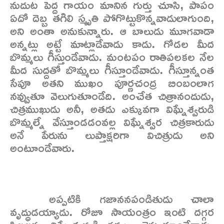
నుదుట పెద్ద గాయం మానిన గుర్తు చూసి, పాపం
ఏదో దెబ్బ తగిలి స్మృతి పోగొట్టుకొన్నవాడులాగుంది,
అని అంతా అనుకున్నారు. ఆ బాలుడు మూగవాడా
అన్నట్లు అట్టే మాట్లాడేవాడు కాడు. గోడల మీద
బొమ్మలు గీస్తుండేవాడు. మంటపం రాతిపలకల నేల
మీద సుద్దతో బొమ్మలు గీస్తూండేవాడు. గీస్తూన్నంత
సేపూ అతని ముఖం పూర్ణచంద్ర బింబంలాగ
నవ్వుతూ వెలుగుతూండేది. అంచేత చిత్రానందుడు,
చిత్రముఖుడు అనీ, అతడు ఎక్కువగా విఘ్నేశ్వరుడి
బొమ్మల్నే వేస్తూండడంవల్ల విఘ్నేశ్వర చిత్రకారుడు
అనే పేరును లుప్తాక్షరిగా విచిత్రుడు అని
అంటూండేవారు.
అప్పటికి గజాననపండితుడు చాలా
వృద్ధుడయ్యాడు. రోజూ సాయంత్రం ఇంటి దగ్గర