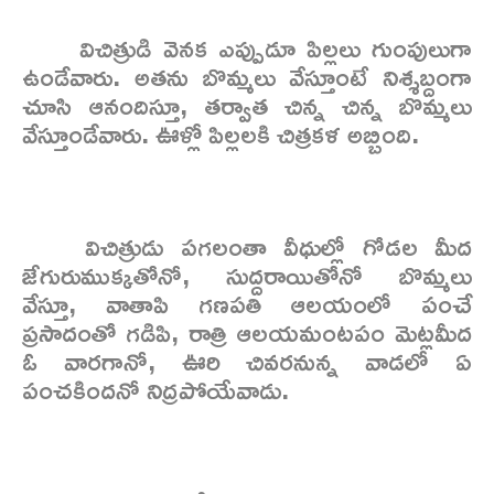
విచిత్రుడి వెనక ఎప్పుడూ పిల్లలు గుంపులుగా
ఉండేవారు. అతను బొమ్మలు వేస్తూంటే నిశ్శబ్దంగా
చూసి ఆనందిస్తూ, తర్వాత చిన్న చిన్న బొమ్మలు
వేస్తూండేవారు. ఊళ్లో పిల్లలకి చిత్రకళ అబ్బింది.
విచిత్రుడు పగలంతా వీధుల్లో గోడల మీద
జేగురుముక్కతోనో, సుద్దరాయితోనో బొమ్మలు
వేస్తూ, వాతాపి గణపతి ఆలయంలో పంచే
ప్రసాదంతో గడిపి, రాత్రి ఆలయమంటపం మెట్లమీద
ఓ వారగానో, ఊరి చివరనున్న వాడలో ఏ
పంచకిందనో నిద్రపోయేవాడు.