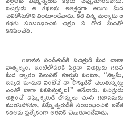
పిల్లలకు విఘ్నేశ్వరుడి కథలు చెప్పుతూండేవాడు.
విచిత్రుడు ఆ కథలను అతిశ్రద్ధగా అరుగు మీద
చెవికోసుకొని వింటూండేవాడు. కథ విన్న మర్నాడు ఆ
కథకు సంబంధించిన చిత్రం ఏ గోడ మీదనో
కనిపించేది.
గజానన పండితుడికి విచిత్రుడి మీద చాలా
వాత్సల్యం. ఇంటిలోపలికి పిల్చినా విచిత్రుడు గడప
మీద ద్వారం వెలుపలే కూర్చుని వింటూ, “స్వామీ,
ఇక్కడ కూచుని వింటేనే నా కొక్కడికే చెబుతున్నట్లు
ఎంతో బాగా వినిపిస్తున్నది!” అనేవాడు. విచిత్రుడు
చిత్రించే విఘ్నేశ్వరుడి బొమ్మలు చూసి గజాననుడు
మురిసిపోతూ, విఘ్నేశ్వరుడికి సంబంధించిన అనేక
కథలను ప్రత్యేకంగా అతనికి చెబుతూండేవాడు.