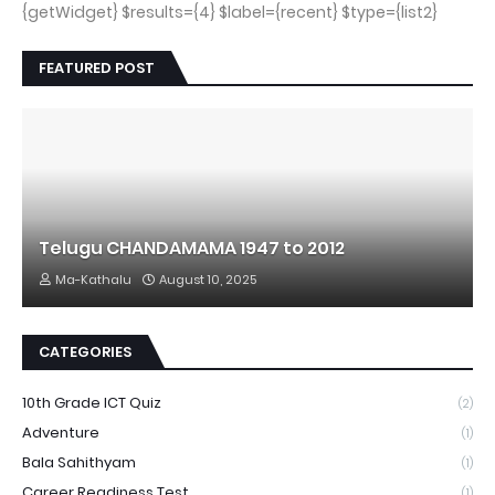
{getWidget} $results={4} $label={recent} $type={list2}
FEATURED POST
Telugu CHANDAMAMA 1947 to 2012
Ma-Kathalu
August 10, 2025
CATEGORIES
10th Grade ICT Quiz
(2)
Adventure
(1)
Bala Sahithyam
(1)
Career Readiness Test
(1)