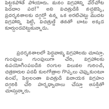
పెట్టకపోతే పోయారు. మనం విగ్రహాన్ని వేరేచోట
పెడదాం పద!” అని విచిత్రుడికి నచ్చజెప్పి,
ప్రదర్శనశాలకు దగ్గర్లో ఉన్న ఒక అరటిచెట్టు మొదట
విగ్రహాన్ని పెట్టి, విచిత్రుణ్ణి తనతో బాటు అక్కడ
కూర్చుండబెట్టుకున్నాడు.
ప్రదర్శనశాలలో పెద్దవాళ్ళు విగ్రహాలను చూస్తూ.
గుంపులు గుంపులుగా చేరి, విగ్రహాలకు
ఉపయోగింపబడిన రంగుల విలువల గురించీ,
చిత్రకారుల పదవీ కులగోత్రాల గొప్పలు చెప్పుకుంటూ
ఉంటే, పిల్లలంతా విచిత్రుడి వినాయక విగ్రహం
దగ్గరికి చేరి హర్షధ్వానాలు చేస్తూ ఆసక్తితో
చూస్తున్నారు.