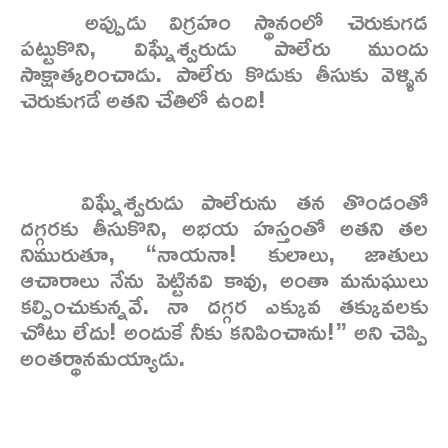
అప్పుడు విగ్రహం స్థానంలో చెరుకుగడ
పట్టుకొని, విఘ్నేశ్వరుడు పాలేరు ముందు
సాక్షాత్కరించాడు. పాలేరు కొడుకు తీసుకు వెళ్ళిన
చెరుకుగడే అతని చేతిలో ఉంది!
విఘ్నేశ్వరుడు పాలేరును తన తొండంతో
దగ్గరకు తీసుకొని, అభయ హస్తంతో అతని తల
నిమురుతూ, “నాయనా! కులాలు, జాతులు
ఆచారాలు నేను పెట్టినవి కావు, అంతా మనుఘులు
కల్పించుకున్నవే. నా దగ్గర ఎక్కువ తక్కువలకు
చోటు లేదు! అందుకే నీకు కనిపించాను!” అని చెప్పి
అంతర్థానమయ్యాడు.