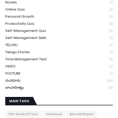
Novels
(1)
Online Quiz
(4)
Personal Growth
(2)
Productivity Quiz
(2)
Self-Management Quiz
(2)
Self-Management Skills
(2)
TELUGU
(1)
Telugu Stories
(1)
Time Management Test
(2)
VIDEO
(6)
YOUTUBE
(1)
చందమామ
(60)
బాలసాహిత్యం
(61)
MAIN TAGS
10th Grade ICT Quiz
Adventure
Bala Sahithyam