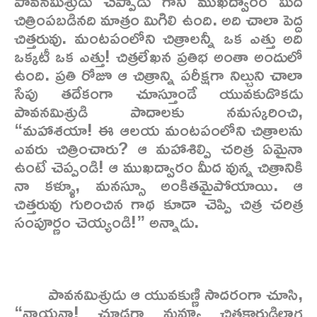
పావనమిశ్రుడు చెప్పాడు గాని ముఖద్వారం మీద
చిత్రింపబడినది మాత్రం మిగిలి ఉంది. అది చాలా పెద్ద
చిత్తరువు. మంటపంలోని చిత్రాలన్నీ ఒక ఎత్తు అది
ఒక్కటీ ఒక ఎత్తు! చిత్రలేఖన ప్రతిభ అంతా అందులో
ఉంది. ప్రతి రోజూ ఆ చిత్రాన్ని పరీక్షగా నిల్చుని చాలా
సేపు తదేకంగా చూస్తూండే యువకుడొకడు
పావనమిశ్రుడి పాదాలకు నమస్కరించి,
“మహాశయా! ఈ ఆలయ మంటపంలోని చిత్రాలను
ఎవరు చిత్రించారు? ఆ మహాశిల్పి చరిత్ర ఏమైనా
ఉంటే చెప్పండి! ఆ ముఖద్వారం మీద వున్న చిత్రానికి
నా కళ్ళూ, మనస్సూ అంకితమైపోయాయి. ఆ
చిత్తరువు గురించిన గాథ కూడా చెప్పి చిత్ర చరిత్ర
సంపూర్ణం చెయ్యండి!” అన్నాడు.
పావనమిశ్రుడు ఆ యువకుణ్ణి సాదరంగా చూసి,
“నాయనా! చూడగా నువ్వూ చిత్రకారుడిలాగ