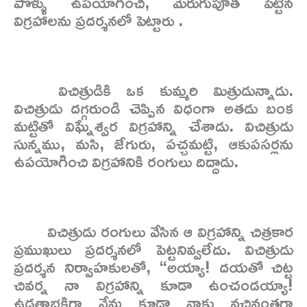
పొళ్ళు ఉపయోగించి, మెరుగుపూత పెట్టిన
విగ్రహాలను ప్రదర్శనలో పెట్టారు .
విచిత్రుడికి ఒక కుమ్మరి మిత్రుడున్నాడు.
విచిత్రుడు దగ్గరుండి చెప్పిన విధంగా అతడు బంక
మట్టితో విఘ్నేశ్వర విగ్రహాన్ని చేశాడు. విచిత్రుడు
సున్నము, మసి, జేగురు, పచ్చమట్టి, ఆకుపసర్లను
ఉపయోగించి విగ్రహానికి రంగులు దిద్దాడు.
విచిత్రుడు రంగులు వేసిన ఆ విగ్రహాన్ని చిత్రకార
ప్రముఖులు ప్రదర్శనలో పెట్టనివ్వలేదు. విచిత్రుడు
ప్రదర్శన నిర్వాహకులతో, “అయ్యా! దయతో చిట్ట
చివర్న నా విగ్రహాన్ని కూడా ఉంచండయ్యా!
ఉడతాభక్తిగా నేను కూడా నాకు వచ్చినంతగా