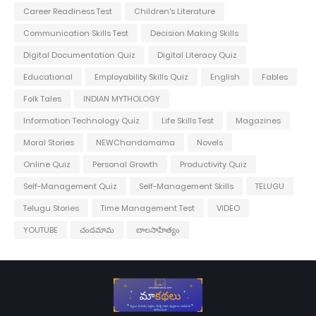
Career Readiness Test
Children's Literature
Communication Skills Test
Decision Making Skills
Digital Documentation Quiz
Digital Literacy Quiz
Educational
Employability Skills Quiz
English
Fables
Folk Tales
INDIAN MYTHOLOGY
Information Technology Quiz
Life Skills Test
Magazines
Moral Stories
NEWChandamama
Novels
Online Quiz
Personal Growth
Productivity Quiz
Self-Management Quiz
Self-Management Skills
TELUGU
Telugu Stories
Time Management Test
VIDEO
YOUTUBE
చందమామ
బాలసాహిత్యం