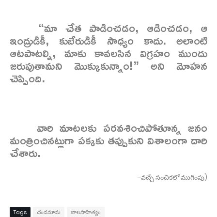
“మా చేత పాడించడం, ఆడించడం, ఆ
ఇంద్రుడికీ, కుబేరుడికీ సాధ్యం కాదు. అలాంటి
ఆటపాటల్ని, మాకు కావలసిన విగ్రహం ముందు
జరుపుతామని మొక్కుకున్నాం!” అని మోహన
చెప్పింది.
వారి మాటలకు పరవశించిపోతూన్న జనం
మంత్రించినట్లుగా పక్కకు తప్పుకుని విశాలంగా దారి
చేశారు.
-వచ్చే సంచికలో ముగింపు)
Tags
చందమామ
బాలసాహిత్యం