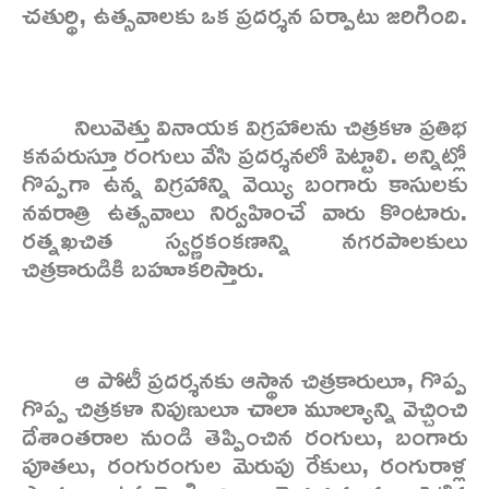
చతుర్థి, ఉత్సవాలకు ఒక ప్రదర్శన ఏర్పాటు జరిగింది.
నిలువెత్తు వినాయక విగ్రహాలను చిత్రకళా ప్రతిభ
కనపరుస్తూ రంగులు వేసి ప్రదర్శనలో పెట్టాలి. అన్నిట్లో
గొప్పగా ఉన్న విగ్రహాన్ని వెయ్యి బంగారు కాసులకు
నవరాత్రి ఉత్సవాలు నిర్వహించే వారు కొంటారు.
రత్నఖచిత స్వర్ణకంకణాన్ని నగరపాలకులు
చిత్రకారుడికి బహూకరిస్తారు.
ఆ పోటీ ప్రదర్శనకు ఆస్థాన చిత్రకారులూ, గొప్ప
గొప్ప చిత్రకళా నిపుణులూ చాలా మూల్యాన్ని వెచ్చించి
దేశాంతరాల నుండి తెప్పించిన రంగులు, బంగారు
పూతలు, రంగురంగుల మెరుపు రేకులు, రంగురాళ్ల