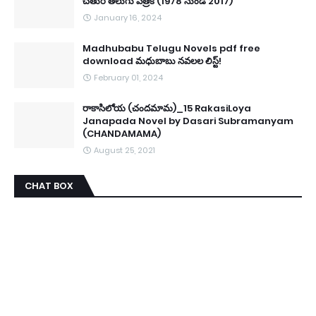
చతుర తెలుగు పత్రిక (1978 నుండి 2017)
January 16, 2024
Madhubabu Telugu Novels pdf free
download మధుబాబు నవలల లిస్ట్!
February 01, 2024
రాకాసిలోయ (చందమామ)_15 RakasiLoya
Janapada Novel by Dasari Subramanyam
(CHANDAMAMA)
August 25, 2021
CHAT BOX