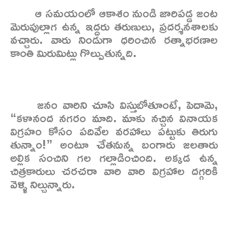
ఆ సమయంలో ఆకాశం నుండి జారిపడ్డ జంట
మెరుపుల్లాగ ఉన్న ఇద్దరు తరుణులు, ప్రదర్శనశాలకు
వచ్చారు. వారు నిండుగా ధరించిన రత్నాభరణాల
కాంతి మిరుమిట్లు గొల్పుతున్నది.
జనం వారిని చూసి విస్తుబోతూంటే, పెదామె,
“కళానంద నగరం మాది. మాకు నచ్చిన వినాయక
విగ్రహం కోసం పదివేల వరహాలు పట్టుకు తిరుగు
తున్నాం!” అంటూ చేతనున్న బంగారు జలతారు
అల్లిక సంచిని గల గల్లాడించింది. అక్కడ ఉన్న
చిత్రకారులు చరచరా వారి వారి విగ్రహాల దగ్గరికి
వెళ్ళి నిల్చున్నారు.