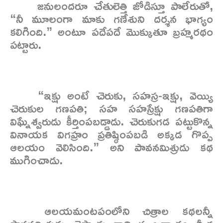
జనులందరూ చేతులెత్తి జోడిస్తూ పాలేరుతో,
“నీ మూలంగా మాకు గణేశుని దర్శన భాగ్యం
కలిగింది.” అంటూ పదేపదే మొక్కుతూ బ్రహ్మరథం
పట్టారు.
“ఇక్షు అంటే చెరుకు, సహస్ర-ఇక్షు, వెయ్యి
చెరుకుల గణపతి; సహ సహస్రేక్షు గణపతిగా
విఘ్నేశ్వరుడు కీర్తింపబడ్డాడు. చెరుకుగడ పట్టుకొన్న
వినాయక విగహ్రం ప్రతిష్ఠింపబడి అక్కడ గొప్ప
ఆలయం వెలిసింది.” అని పావనమిశ్రుడు కథ
ముగించాడు.
ఆలయమంటపంలోని చిత్రాల కథలన్నీ