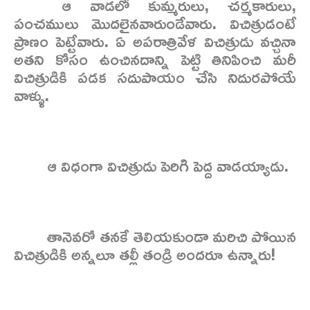
ఆ వాడలో కుమ్మరులు, చర్మకారులు,
పంచములు మొదలైనవారుండేవారు. విచిత్రుడంటే
ప్రాణం పెట్టేవారు. ఏ అపరాత్రివేళ విచిత్రుడు వచ్చినా
అతని కోసం ఉంచినదాన్ని పెట్టి తినిపించి మరీ
విచిత్రుడికి పడక సదుపాయం చేసి నిదురపోయే
వాళ్ళు.
ఆ విధంగా విచిత్రుడు పెరిగి పెద్ద వాడయ్యాడు.
తానెవరో తనకే తెలియకుండా మరిచి పోయిన
విచిత్రుడికి అన్నలూ తల్లీ తండ్రి అందరూ ఉన్నారు!