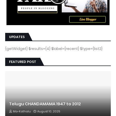
UPDATES
{getWidget} $results={4} $label={recent} $type={list2}
FEATURED POST
Telugu CHANDAMAMA 1947 to 2012
Ma-Kathalu
August 10, 2025