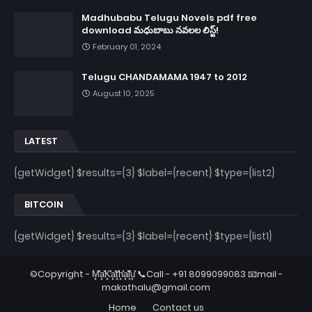
Madhubabu Telugu Novels pdf free
download మధుబాబు నవలల లిస్ట్!
February 01, 2024
Telugu CHANDAMAMA 1947 to 2012
August 10, 2025
LATEST
{getWidget} $results={3} $label={recent} $type={list2}
BITCOIN
{getWidget} $results={3} $label={recent} $type={list1}
©Copyright -
M͓̽a͓̽K͓̽a͓̽t͓̽h͓̽a͓̽l͓̽u͓̽
📞Call -
+91 8099099083
📧mail -
makathalu@gmail.com
Home
Contact us