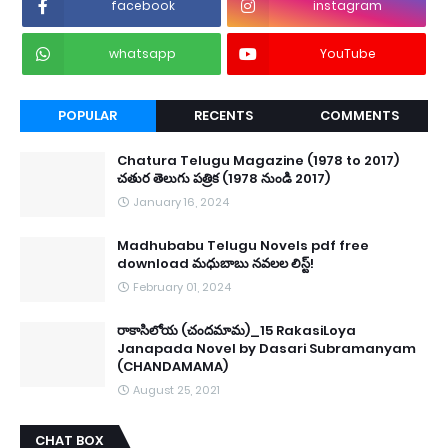
facebook
instagram
whatsapp
YouTube
POPULAR
RECENTS
COMMENTS
Chatura Telugu Magazine (1978 to 2017)
చతుర తెలుగు పత్రిక (1978 నుండి 2017)
January 16, 2024
Madhubabu Telugu Novels pdf free
download మధుబాబు నవలల లిస్ట్!
February 01, 2024
రాకాసిలోయ (చందమామ)_15 RakasiLoya
Janapada Novel by Dasari Subramanyam
(CHANDAMAMA)
August 25, 2021
CHAT BOX