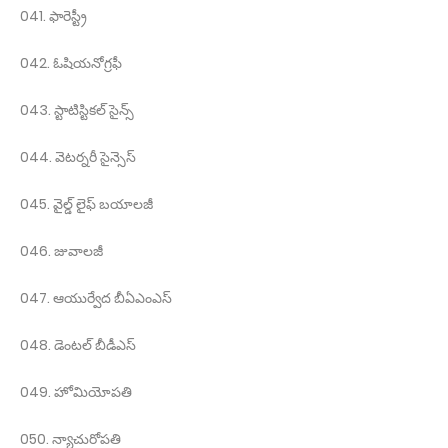
041. ఫారెస్ట్రీ
042. ఓషియనోగ్రఫీ
043. స్టాటిస్టికల్ సైన్స్
044. వెటర్నరీ సైన్సెస్
045. వైల్డ్ లైఫ్ బయాలజీ
046. జువాలజీ
047. ఆయుర్వేద బీఏఎంఎస్
048. డెంటల్ బీడీఎస్
049. హోమియోపతి
050. న్యాచురోపతి