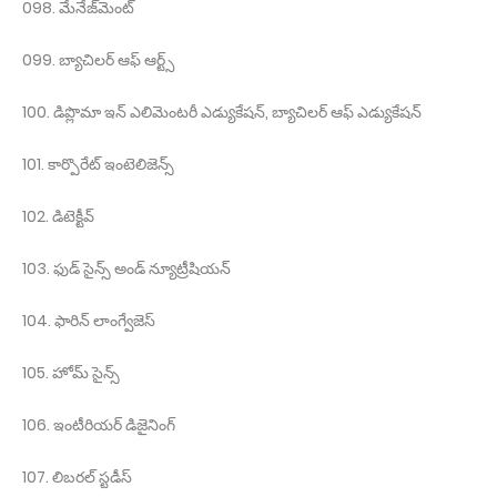
098. మేనేజ్‌మెంట్
099. బ్యాచిలర్ ఆఫ్ ఆర్ట్స్
100. డిప్లొమా ఇన్ ఎలిమెంటరీ ఎడ్యుకేషన్, బ్యాచిలర్ ఆఫ్ ఎడ్యుకేషన్
101. కార్పొరేట్ ఇంటెలిజెన్స్
102. డిటెక్టీవ్
103. ఫుడ్ సైన్స్ అండ్ న్యూట్రీషియన్
104. ఫారిన్ లాంగ్వేజెస్
105. హోమ్ సైన్స్
106. ఇంటీరియర్ డిజైనింగ్
107. లిబరల్ స్టడీస్