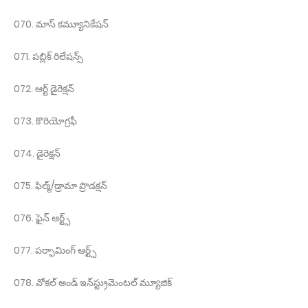
070. మాస్ కమ్యూనికేషన్
071. పబ్లిక్ రిలేషన్స్
072. ఆర్ట్ డైరెక్షన్
073. కొరియోగ్రఫీ
074. డైరెక్షన్
075. ఫిల్మ్/డ్రామా ప్రొడక్షన్
076. ఫైన్ ఆర్ట్స్
077. పర్ఫామింగ్ ఆర్ట్స్
078. వోకల్ అండ్ ఇన్‌స్ట్రుమెంటల్ మ్యూజిక్