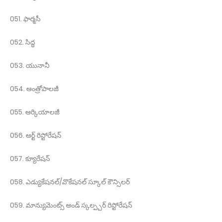
051. ఫార్మసీ
052. సిద్ధ
053. యునానీ
054. ఆంత్రోపాలజీ
055. ఆర్కియాలజీ
056. ఆర్ట్ రిస్టోరేషన్
057. క్యూరేషన్
058. ఎడ్యుకేషనల్/వొకేషనల్ స్కూల్ కౌన్సిలర్
059. మాన్యుమెంట్స్ అండ్ స్కల్ప్చర్‌ రిస్టోరేషన్