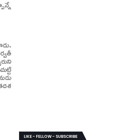
ాన్నే
చాడు.
ర్వతీ
రుని
ట్టి
నుడు
నతదశ
LIKE - FELLOW - SUBSCRIBE