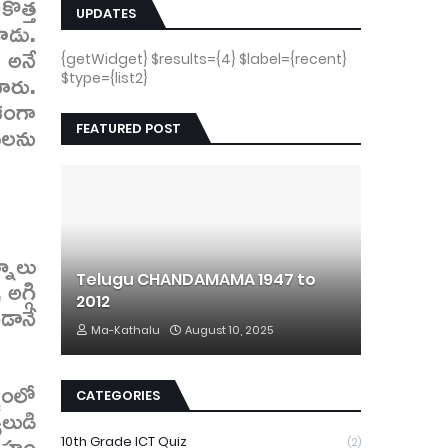
కొత్త
UPDATES
ాడు.
 అనే
{getWidget} $results={4} $label={recent}
ారు.
$type={list2}
శంగా
ులను
FEATURED POST
నాలు
Telugu CHANDAMAMA 1947 to
అగ్గి
2012
డానే
Ma-Kathalu
August 10, 2025
్షంలో
CATEGORIES
లుడి
్రహం
10th Grade ICT Quiz
(2)