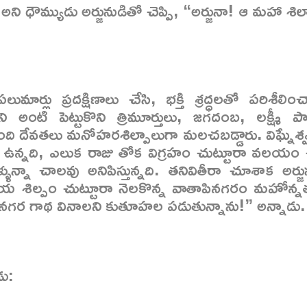
ి ధౌమ్యుడు అర్జునుడితో చెప్పి, “అర్జునా! ఆ మహా శిల్ప
మార్లు ప్రదక్షిణాలు చేసి, భక్తి శ్రద్ధలతో పరిశీలిం
ని అంటి పెట్టుకొని త్రిమూర్తులు, జగదంబ, లక్ష్మీ పా
ది దేవతలు మనోహరశిల్పాలుగా మలచబడ్డారు. విఘ్నేశ్వ
ఉన్నది, ఎలుక రాజు తోక విగ్రహం చుట్టూరా వలయం చు
ళున్నా చాలవు అనిపిస్తున్నది. తనివితీరా చూశాక అర్జు
య శిల్పం చుట్టూరా నెలకొన్న వాతాపినగరం మహోన్
ినగర గాథ వినాలని కుతూహల పడుతున్నాను!” అన్నాడు.
డు: