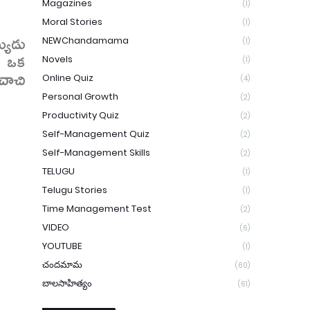
Magazines
(1)
Moral Stories
(1)
యుడు
NEWChandamama
(1)
, ఒక
Novels
(1)
చాచి
Online Quiz
(4)
Personal Growth
(2)
Productivity Quiz
(2)
Self-Management Quiz
(2)
Self-Management Skills
(2)
TELUGU
(1)
Telugu Stories
(1)
Time Management Test
(2)
VIDEO
(6)
YOUTUBE
(1)
చందమామ
(60)
బాలసాహిత్యం
(61)