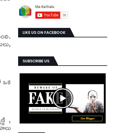
ంది.
LIKE US ON FACEBOOK
టలు,
SUBSCRIBE US
ో ఒక
ణి ,
ీయాలు