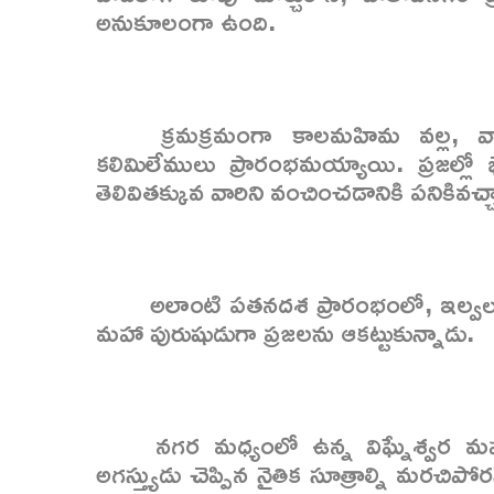
అనుకూలంగా ఉంది.
క్రమక్రమంగా కాలమహిమ వల్ల, వాతా
కలిమిలేములు ప్రారంభమయ్యాయి. ప్రజల్లో భ
తెలివితక్కువ వారిని వంచించడానికి పనికివచ్
అలాంటి పతనదశ ప్రారంభంలో, ఇల్వల
మహా పురుషుడుగా ప్రజలను ఆకట్టుకున్నాడు.
నగర మధ్యంలో ఉన్న విఘ్నేశ్వర మహా
అగస్త్యుడు చెప్పిన నైతిక సూత్రాల్ని మరచిప