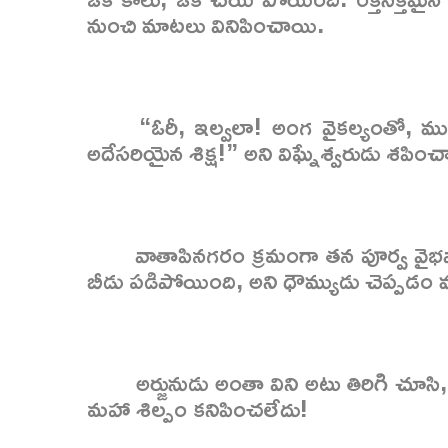
నుంచి మాటలు వినిపించాయి.
“ఓరీ, ఇల్వలా! అంగ వైకల్యంతో, ముస
అదేసరియైన శిక్ష!” అని విఘ్నేశ్వరుడు శపించ
వాతాపినగరం క్రమంగా తన పూర్వ వైభవాన
బీడు పడిపోయింది, అని ధౌమ్యుడు చెప్పడం
అర్జునుడు అంతా విని అటు తిరిగి చూ
మహా శిల్పం కనిపించలేదు!