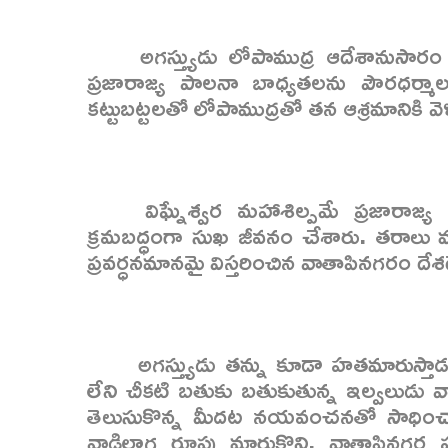
అగస్త్యుడు లోపాముద్ర ఆదేశానుసారం
ప్రజారాజ్య పాలనా బాధ్యతలను పౌరధర్మా
కట్టుబట్టలతో లోపాముద్రతో తన ఆశ్రమానికి వ
విఘ్నేశ్వర మహాశిల్పమే ప్రజారా
క్రమబద్ధంగా సుఖ జీవనం చేశారు. తరాలు మా
ప్రవర్ధనమానమై విస్తరించిన వాతాపినగరం దేశ
అగస్త్యుడు తన్ను కూడా హతమారుస్త
లేని చీకటి బతుకు బతుకుతున్న ఇల్వలుడు వాత
తెలుసుకొన్న మీదట నయవంచనతో సాధించాలనే
వాడిలాగ రూపు మార్చుకొని, వాతాపినగర ప్