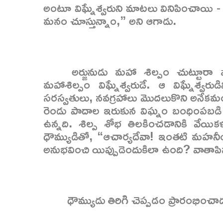
అంటూ విఘ్నేశ్వరుని మాటలు వినిపించాయి - అన
మనం చూస్తున్నాం,” అని ఆగాడు.
అర్జునుడు మహా శిల్పం చుట్టూరా పలు
మహాశిల్పం విఘ్నేశ్వరుడే. ఆ విఘ్నేశ్వరుడి
సరస్వతులు, నవగ్రహాలు మొదలుకొని అనేకమం
రెండు పాదాల ఇరుకున విఘ్నం బంధింపబడి 
ఉన్నది. శిల్ప శోభ తిలకించడానికి వేయికళ్
ధౌమ్యుడితో, “ఆచార్యదేవా! ఇంతటి మహనీ
అనుభవించి యిప్పుడెందుకిలా ఉంది? వాతాప
ధౌమ్యుడు తిరిగి చెప్పడం ప్రారంభించా