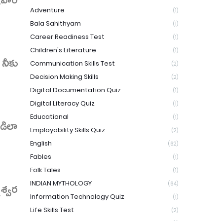
Adventure
(1)
Bala Sahithyam
(1)
Career Readiness Test
(1)
Children's Literature
(1)
నీకు
Communication Skills Test
(2)
Decision Making Skills
(2)
Digital Documentation Quiz
(1)
Digital Literacy Quiz
(1)
Educational
(1)
డిలా
Employability Skills Quiz
(2)
English
(62)
Fables
(1)
Folk Tales
(1)
శ్వర
INDIAN MYTHOLOGY
(64)
Information Technology Quiz
(1)
Life Skills Test
(2)