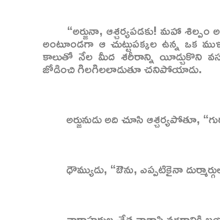
“అర్జునా, ఆశ్చర్యపడకు! మహా శిల్పం 
అంటూండగా ఆ చుట్టుపక్కల ఉన్న ఒక ము
కాలుతో నేల మీద శరీరాన్ని యీడ్చుకొని వస
జోడించి గిలగిలలాడుతూ చనిపోయాడు.
అర్జునుడు అది చూసి ఆశ్చర్యపోతూ, “గు
ధౌమ్యుడు, “ఔను, ఎప్పటికైనా దుర్మార్గు
వార్తాహరుల చేత వాతాపి నగరానికి బయల