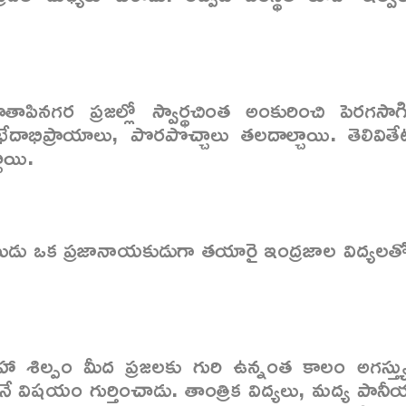
పినగర ప్రజల్లో స్వార్థచింత అంకురించి పెరగసాగి
ేదాభిప్రాయాలు, పొరపొచ్చాలు తలదాల్చాయి. తెలివితే
చాయి.
ుడు ఒక ప్రజానాయకుడుగా తయారై ఇంద్రజాల విద్యలత
 శిల్పం మీద ప్రజలకు గురి ఉన్నంత కాలం అగస్త్యుణ్
ోరనే విషయం గుర్తించాడు. తాంత్రిక విద్యలు, మద్య పాన