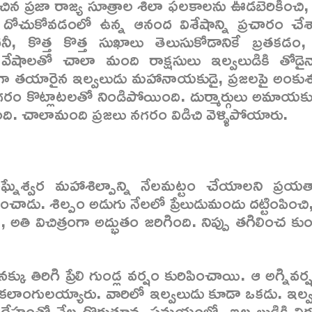
చిన ప్రజా రాజ్య సూత్రాల శిలా ఫలకాలను ఊడబెరికించి, 
ు దోచుకోవడంలో ఉన్న ఆనంద విశేషాన్ని ప్రచారం చేశ
ీ, కొత్త కొత్త సుఖాలు తెలుసుకోడానికే బ్రతకడం,
్ఛన్న వేషాలతో చాలా మంది రాక్షసులు ఇల్వలుడికి తోడైన
డుగా తయారైన ఇల్వలుడు మహానాయకుడై, ప్రజలపై అంకు
రం కొట్లాటలతో నిండిపోయింది. దుర్మార్గులు అమాయక
ది. చాలామంది ప్రజలు నగరం విడిచి వెళ్ళిపోయారు.
నేశ్వర మహాశిల్పాన్ని నేలమట్టం చేయాలని ప్రయత్
ించాడు. శిల్పం అడుగు నేలలో ప్రేలుడుమందు దట్టింపించి, 
విచిత్రంగా అద్భుతం జరిగింది. నిప్పు తగిలించ కుం
కు తిరిగి ప్రేలి గుండ్ల వర్షం కురిపించాయి. ఆ అగ్నివర
ికలాంగులయ్యారు. వారిలో ఇల్వలుడు కూడా ఒకడు. ఇల్వ
న దేహంతో నేల దొర్లుతూన్న సమయంలో, ఇల్వలుడికి విగ