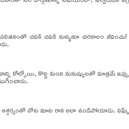
లితనంతో చివికి చివికి కుళ్ళుతూ చిరకాలం జీవించు! 
ాడు.
్ని కోల్పోయి, కొద్ది మంది మనుష్యులతో మాత్రమే ఇప్పు
 ముగించాడు.
సి, ఆశ్చర్యంతో నోట మాట రాక అలా ఉండిపోయాడు. విఘ్నే