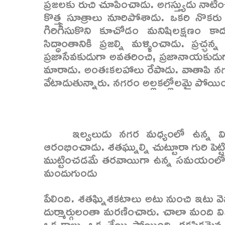
ప్రజలకు రుచి చూపించాడు. అగస్త్యుడు నాటిం
కొత్త సూత్రాలు నూరిపోశాడు. ఒకరి నొకర
గిరిగీసుకొని కూచోడం మనిషిలక్షణం కాదన
సిద్ధాంతానికి ప్రజల్ని మళ్ళించాడు. ప్రచ
ప్రజాసేవకుడుగా అవతరించి, ప్రజానాయకు
మారాడు. అంతఃకలహాలు రేపాడు. వాతాపి నగ
వేటాడుతున్నారు. నగరం అల్లకల్లోలమై పోయిం
ఇల్వలుడు నగర మధ్యంలో ఉన్న విఘ్
ఆరంభించాడు. శతఘ్నుల్ని చుట్టూరా గురి పెట్ట
ముట్టించడమే తరవాయిగా ఉన్న సమయంలో, అతి 
మందుగుండు
పేలింది. శతఘ్నిశకటాలు అటు నుంచి ఇటు వెనక్
దుర్మార్గులంతా మరణించారు. చాలా మంది వ
ఒక కాలు, ఒక చేయి పోయింది. రక్తసిక్తమై