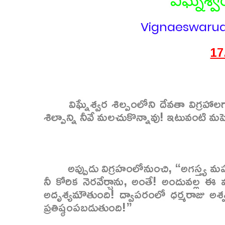
విఘ్నే
Vignaeswaru
17
విఘ్నేశ్వర శిల్పంలోని దేవతా విగ్రహా
శిల్పాన్ని నీవే మలచుకొన్నావు! ఇటువంటి మ
అప్పుడు విగ్రహంలోనుంచి, “అగస్త్య మ
నీ కోరిక నెరవేర్చాను, అంతే! అందువల్ల 
అదృశ్యమౌతుంది! ద్వాపరంలో ధర్మరాజు అశ్
ప్రతిష్ఠంపబడుతుంది!”