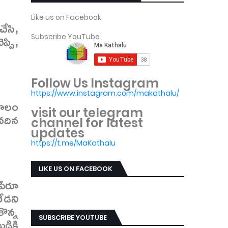
Like us on Facebook
ేసి,
్పి,
Subscribe YouTube
Follow Us Instagram
https://www.instagram.com/makathalu/
కాలం
visit our telegram
నదిన
channel for latest
updates
https://t.me/MaKathalu
LIKE US ON FACEBOOK
పేరూ
లేడని
ొన్న
డికి
SUBSCRIBE YOUTUBE