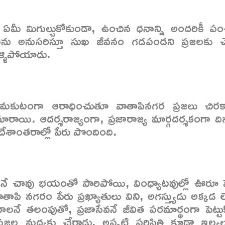
 ఏమీ మిగుల్చుకోకుండా, ఉంచిన ధనాన్ని అందరికీ పంచ
లను అనుసరిస్తూ సుఖ జీవనం గడపండని ప్రజలకు చెప
ెళ్ళిపోయాడు.
జ్య మకుటంగా ఆరాధించుతూ వాతాపినగర ప్రజలు చిర
రాయి. ఆదర్శరాజ్యంగా, ప్రజారాజ్య మార్గదర్శకంగా ది
దేశాంతరాల్లో పేరు పొందింది.
ాడనే చావు భయంతో పారిపోయి, వింధ్యాటవుల్లో ఊరూ 
ాపి నగరం పేరు ప్రఖ్యాతులు విని, అగస్త్యుడు అక్కడ 
 తలంపుతో, ప్రజాసేవనే జీవిత పరమార్థంగా పెట్టుక
రజల మధ్యకు చేరాడు. అప్పటి పరిస్థితి కూడా ఇల్వలు