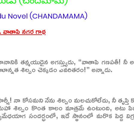
శ్వరుడు (చందమామ)
du Novel (CHANDAMAMA)
. వాతాపి నగర గాథ
లగానానికి తన్మయుడైన అగస్త్యుడు, “వాతాపి గణపతీ! నీ అ
హెూన్నత శిల్పం చెక్కడం ఎవరితరం!” అన్నాడు.
హర్షీ! నా కోసమని నేను శిల్పం మలచుకోలేదు, నీ తృప్తి
ఈ మహా శిల్పం కొంత కాలం మాత్రమే ఉంటుంది, అటు పి
వమేధయాగ సందర్భంలో, ఇదే స్థానంలో మరొక పెద్ద విగ