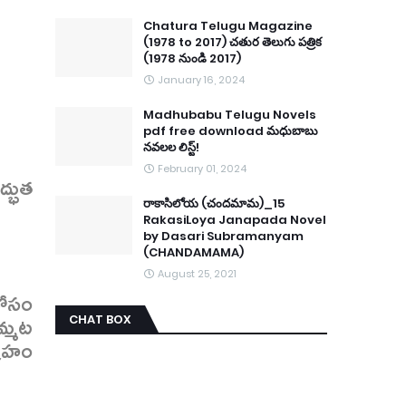
Chatura Telugu Magazine
(1978 to 2017) చతుర తెలుగు పత్రిక
(1978 నుండి 2017)
January 16, 2024
Madhubabu Telugu Novels
pdf free download మధుబాబు
నవలల లిస్ట్!
February 01, 2024
ద్భుత
రాకాసిలోయ (చందమామ)_15
RakasiLoya Janapada Novel
by Dasari Subramanyam
(CHANDAMAMA)
August 25, 2021
 కోసం
మ్మట
CHAT BOX
్రహం