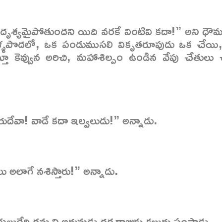
అదృశ్యమైపోతుందని యిది వరకే వింటివి కదా!” అని ధౌమ్
ళ్ళపొదలో, ఒక పండుముసలి వికృతరూపుడు ఒక చేయి
్తూ కెవ్వున అరిచి, మహాశిల్పం ఉండిన వేపు చేతులు 
రుదేవా! వాడే కదా ఇల్వలుడు!” అన్నాడు.
లు అలాగే నశిస్తారు!” అన్నాడు.
ుదేరి రమ్మని అర్జునుడు ధర్మరాజుకు కబురు పంపాడు.